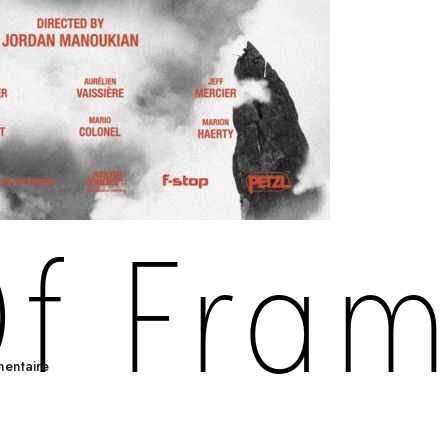
Of Fra
entaire