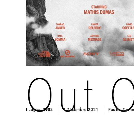
Out 
I-Logics_2983
1 Décembre 2021
Pas De Comm