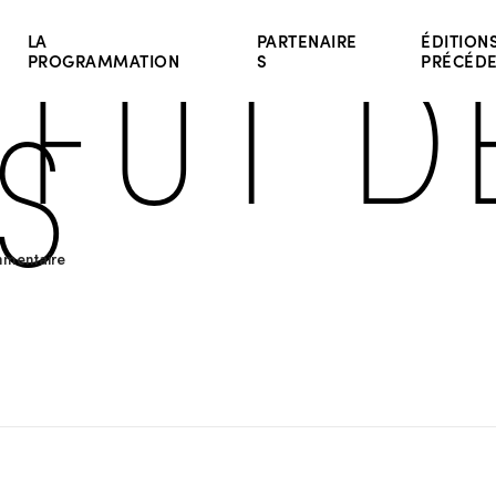
FFÛT D
LA
PARTENAIRE
ÉDITION
PROGRAMMATION
S
PRÉCÉD
S
mentaire