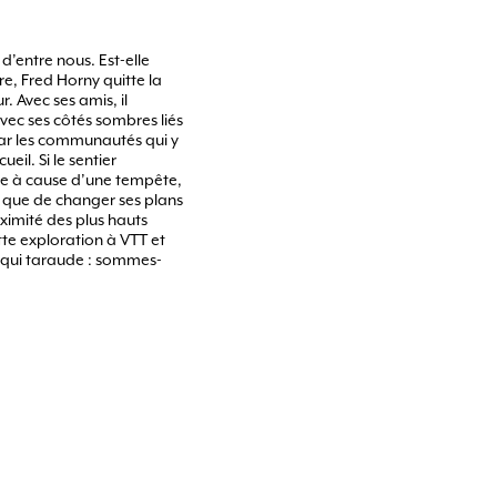
d’entre nous. Est-elle
re, Fred Horny quitte la
. Avec ses amis, il
vec ses côtés sombres liés
par les communautés qui y
ueil. Si le sentier
e à cause d’une tempête,
e que de changer ses plans
ximité des plus hauts
tte exploration à VTT et
n qui taraude : sommes-